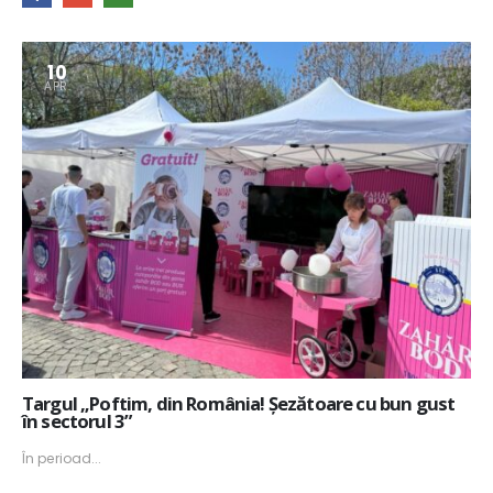
10
APR.
Targul „Poftim, din România! Șezătoare cu bun gust
în sectorul 3”
În perioad...