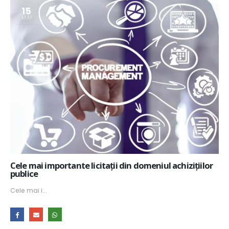
15
MAI
Cele mai importante licitații din domeniul achizițiilor
publice
Cele mai i...