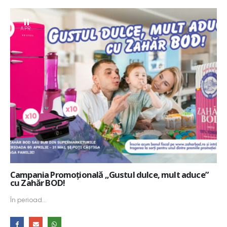
11
APR.
Campania Promoțională „Gustul dulce, mult aduce”
cu Zahăr BOD!
În perioad...