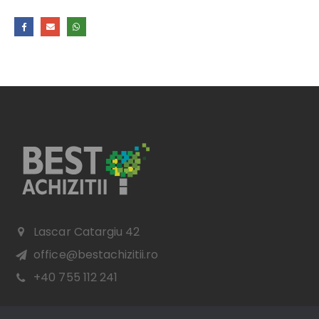
Lascar Catargiu 42
office@bestachizitii.ro
+40 755 112 241